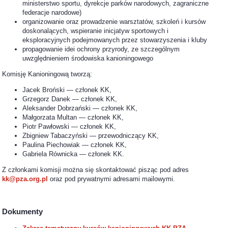
ministerstwo sportu, dyrekcje parków narodowych, zagraniczne
federacje narodowe)
organizowanie oraz prowadzenie warsztatów, szkoleń i kursów
doskonalących, wspieranie inicjatyw sportowych i
eksploracyjnych podejmowanych przez stowarzyszenia i kluby
propagowanie idei ochrony przyrody, ze szczególnym
uwzględnieniem środowiska kanioningowego
Komisję Kanioningową tworzą:
Jacek Broński — członek KK,
Grzegorz Danek — członek KK,
Aleksander Dobrzański — członek KK,
Małgorzata Multan — członek KK,
Piotr Pawłowski — członek KK,
Zbigniew Tabaczyński — przewodniczący KK,
Paulina Piechowiak — członek KK,
Gabriela Równicka — członek KK.
Z członkami komisji można się skontaktować pisząc pod adres
kk@pza.org.pl
oraz pod prywatnymi adresami mailowymi.
Dokumenty