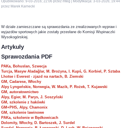
Opublikowano: 9-03-2016; 22:06 przez mteg | Modyfikacja: 3-03-2026; 19:44
przez Marek Karnecki
W dziale zamieszczane są sprawozdania ze zrealizowanych wypraw i
wyjazdów sportowych jakie zostały przesłane do Komisji Wspinaczki
Wysokogórskiej.
Artykuły
Sprawozdania PDF
PAKa, Bohuslan, Szwecja
Turcja, Masyw Aladağlar, M. Brożyna, I. Kupś, G. Korbiel, P. Sztaba
Lhotse i Everest - zjazd na nartach, B. Ziemski
GM, Cadarese, Włochy
Alpy Lyngeńskie, Norwegia, W. Mazik, P. Rożek, T. Kujawski
GM, autoratownictwo
Alpy, Egier, M. Parys, J. Soszyński
GM, szkolenie z hakówki
GM+PHS, Alpy, Chamonix
GM, szkolenie lawinowe
PAKa, szkolenie w Będkowicach
Dolomity, Włochy, D. Bartoszek, J. Surdel
Sundal, Norwegia, B. Łangowski, D. Lach, W. Bojanowski