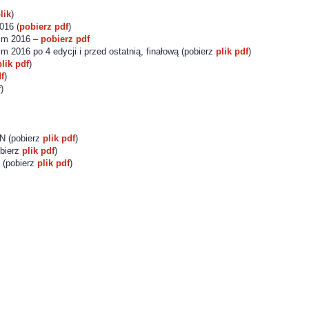
lik
)
016 (
pobierz pdf
)
kim 2016 –
pobierz pdf
 2016 po 4 edycji i przed ostatnią, finałową (pobierz
plik pdf
)
plik pdf
)
df
)
f
)
N (pobierz
plik pdf
)
obierz
plik pdf
)
 (pobierz
plik pdf
)