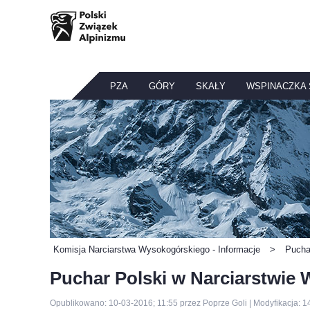
PZA
GÓRY
SKAŁY
WSPINACZKA
Komisja Narciarstwa Wysokogórskiego - Informacje
>
Pucha
Puchar Polski w Narciarstwie
Opublikowano: 10-03-2016; 11:55 przez Poprze Goli | Modyfikacja: 1