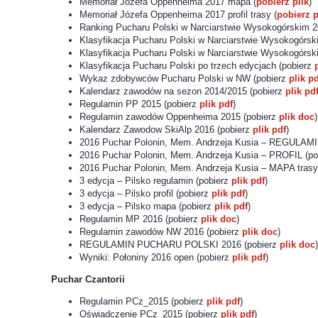
Memoriał Józefa Oppenheima 2017 mapa (
pobierz plik
)
Memoriał Józefa Oppenheima 2017 profil trasy (
pobierz p
Ranking Pucharu Polski w Narciarstwie Wysokogórskim 2
Klasyfikacja Pucharu Polski w Narciarstwie Wysokogórs
Klasyfikacja Pucharu Polski w Narciarstwie Wysokogórskim
Klasyfikacja Pucharu Polski po trzech edycjach (pobierz
Wykaz zdobywców Pucharu Polski w NW (pobierz
plik p
Kalendarz zawodów na sezon 2014/2015 (pobierz
plik pd
Regulamin PP 2015 (pobierz
plik pdf
)
Regulamin zawodów Oppenheima 2015 (pobierz
plik doc
)
Kalendarz Zawodow SkiAlp 2016 (pobierz
plik pdf
)
2016 Puchar Polonin, Mem. Andrzeja Kusia – REGULAMI
2016 Puchar Polonin, Mem. Andrzeja Kusia – PROFIL (p
2016 Puchar Polonin, Mem. Andrzeja Kusia – MAPA trasy
3 edycja – Pilsko regulamin (pobierz
plik pdf
)
3 edycja – Pilsko profil (pobierz
plik pdf
)
3 edycja – Pilsko mapa (pobierz
plik pdf
)
Regulamin MP 2016 (pobierz
plik doc
)
Regulamin zawodów NW 2016 (pobierz
plik doc
)
REGULAMIN PUCHARU POLSKI 2016 (pobierz
plik doc
)
Wyniki: Połoniny 2016 open (pobierz
plik pdf
)
Puchar Czantorii
Regulamin PCz_2015 (pobierz
plik pdf
)
Oświadczenie PCz_2015 (pobierz
plik pdf
)