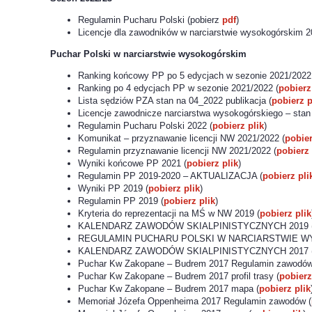
Regulamin Pucharu Polski (pobierz
pdf
)
Licencje dla zawodników w narciarstwie wysokogórskim
Puchar Polski w narciarstwie wysokogórskim
Ranking końcowy PP po 5 edycjach w sezonie 2021/2022
Ranking po 4 edycjach PP w sezonie 2021/2022 (
pobierz
Lista sędziów PZA stan na 04_2022 publikacja (
pobierz p
Licencje zawodnicze narciarstwa wysokogórskiego – stan n
Regulamin Pucharu Polski 2022 (
pobierz plik
)
Komunikat – przyznawanie licencji NW 2021/2022 (
pobier
Regulamin przyznawanie licencji NW 2021/2022 (
pobierz 
Wyniki końcowe PP 2021 (
pobierz plik
)
Regulamin PP 2019-2020 – AKTUALIZACJA (
pobierz pli
Wyniki PP 2019 (
pobierz plik
)
Regulamin PP 2019 (
pobierz plik
)
Kryteria do reprezentacji na MŚ w NW 2019 (
pobierz plik
KALENDARZ ZAWODÓW SKIALPINISTYCZNYCH 2019 
REGULAMIN PUCHARU POLSKI W NARCIARSTWIE W
KALENDARZ ZAWODÓW SKIALPINISTYCZNYCH 2017 
Puchar Kw Zakopane – Budrem 2017 Regulamin zawodów
Puchar Kw Zakopane – Budrem 2017 profil trasy (
pobierz
Puchar Kw Zakopane – Budrem 2017 mapa (
pobierz plik
Memoriał Józefa Oppenheima 2017 Regulamin zawodów (