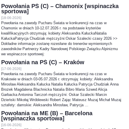
Powołania PŚ (C) – Chamonix [wspinaczka
sportowa]
[18-06-2026]
Powołania na zawody Pucharu Świata w konkurencji na czas w
Chamonix w dniach 10-12.07.2026 r. na podstawie kryteriów
kwalifikacyjnych otrzymują: kobiety:Aleksandra KałuckaNatalia
KałuckaPatrycja Chudziak mężczyźni:Oskar Szalecki czasy 2026 >>
Dokładne informacje zostanę rozesłane do trenerów wymienionych
zawodników Partnerzy Kadry Narodowej Polskiego Związku Alpinizmu
we wspinaczce sportowej:
Powołania na PŚ (C) – Kraków
[17-06-2026]
Powołania na zawody Pucharu Świata w konkurencji na czas w
Krakowie w dniach 03-05.07.2026 r. otrzymują: kobiety: Aleksandra
Mirosław Aleksandra Kałucka Natalia Kałucka Patrycja Chudziak Anna
Brożek Magdalena Blachnicka Natalia Bibro Maria Szwed Alicja
Garbacka Antonina Tarczoń mężczyźni: Oskar Szalecki Marcin
Dzieński Mikołaj Wróblewski Robert Zając Mateusz Muzaj Michał Muzaj
sztafety: damskie: Aleksandra Mirosław, Patrycja …
Powołania na ME (B) – Barcelona
[wspinaczka sportowa]
[16-06-2026]