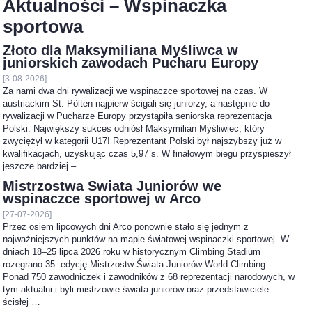
Aktualności – Wspinaczka
sportowa
Złoto dla Maksymiliana Myśliwca w
juniorskich zawodach Pucharu Europy
[3-08-2026]
Za nami dwa dni rywalizacji we wspinaczce sportowej na czas. W
austriackim St. Pölten najpierw ścigali się juniorzy, a następnie do
rywalizacji w Pucharze Europy przystąpiła seniorska reprezentacja
Polski. Największy sukces odniósł Maksymilian Myśliwiec, który
zwyciężył w kategorii U17! Reprezentant Polski był najszybszy już w
kwalifikacjach, uzyskując czas 5,97 s. W finałowym biegu przyspieszył
jeszcze bardziej – …
Mistrzostwa Świata Juniorów we
wspinaczce sportowej w Arco
[27-07-2026]
Przez osiem lipcowych dni Arco ponownie stało się jednym z
najważniejszych punktów na mapie światowej wspinaczki sportowej. W
dniach 18–25 lipca 2026 roku w historycznym Climbing Stadium
rozegrano 35. edycję Mistrzostw Świata Juniorów World Climbing.
Ponad 750 zawodniczek i zawodników z 68 reprezentacji narodowych, w
tym aktualni i byli mistrzowie świata juniorów oraz przedstawiciele
ścisłej …