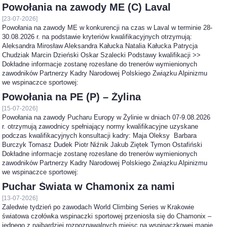
Powołania na zawody ME (C) Laval
[23-07-2026]
Powołania na zawody ME w konkurencji na czas w Laval w terminie 28-
30.08.2026 r. na podstawie kryteriów kwalifikacyjnych otrzymują:
Aleksandra Mirosław Aleksandra Kałucka Natalia Kałucka Patrycja
Chudziak Marcin Dzieński Oskar Szalecki Podstawy kwalifikacji >>
Dokładne informacje zostanę rozesłane do trenerów wymienionych
zawodników Partnerzy Kadry Narodowej Polskiego Związku Alpinizmu
we wspinaczce sportowej:
Powołania na PE (P) – Żylina
[15-07-2026]
Powołania na zawody Pucharu Europy w Żylinie w dniach 07-9.08.2026
r. otrzymują zawodnicy spełniający normy kwalifikacyjne uzyskane
podczas kwalifikacyjnych konsultacji kadry: Maja Oleksy Barbara
Burczyk Tomasz Dudek Piotr Niźnik Jakub Ziętek Tymon Ostafiński
Dokładne informacje zostanę rozesłane do trenerów wymienionych
zawodników Partnerzy Kadry Narodowej Polskiego Związku Alpinizmu
we wspinaczce sportowej:
Puchar Świata w Chamonix za nami
[13-07-2026]
Zaledwie tydzień po zawodach World Climbing Series w Krakowie
światowa czołówka wspinaczki sportowej przeniosła się do Chamonix –
jednego z najbardziej rozpoznawalnych miejsc na wspinaczkowej mapie