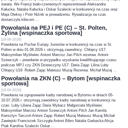
świata. We Francji biało-czerwonych reprezentowali Aleksandra
Kałucka, Natalia Kałucka i Oskar Szalecki w konkurencji na czas oraz
Maja Oleksy i Piotr Niźnik w prowadzeniu. Rywalizacja na czas
dostarczyła kibicom …
Powołania na PEJ i PE (C) – St. Polten,
Żylina [wspinaczka sportowa]
[18-06-2026]
Powołania na Puchar Europy Juniorów w konkurencji na czas w St.
Polten w dniu 01.08.2026 r. otrzymują zawodnicy: Chłopcy U17:
Maksymilian Myśliwiec Antoni Marcisz Jan Pilch rezerwa: Antoni
Szewczyk – powołanie w przypadku uzyskania kwalifikującego czasu
podczas MPJ czy ZKN Dziewczyny U17: Daria Zając Lilina Luby
Chłopcy U19: Robert Zając Mateusz Muzaj Rezerwa: Michał Muzaj …
Powołania na ZKN (C) – Bytom [wspinaczka
sportowa]
[18-06-2026]
Powołania na zgrupowanie kadry narodowej w Bytomiu w dniach 05-
10.07.2026 r. otrzymują zawodnicy kadry narodowej w konkurencji na
czas: Luby Liliana Zając Daria Wybacz Małgorzata Myśliwiec
Maksymilian Marcisz Antoni Szewczyk Antoni Pilch Jan Kamila
Kiersztyn Tarczoń Antoni Zając Robert Muzaj Mateusz Muzaj Michał
Zawiejski Franciszek Szczygła Antoni Bibro Natalia Garbacka Alicja
Ptak Karolina Szalecki Oskar …